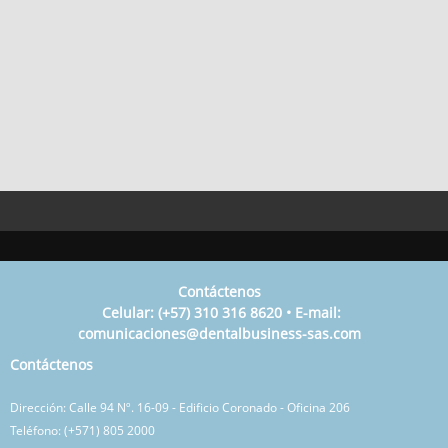
Contáctenos
Celular
:
(+57) 310 316 8620 • E-mail:
comunicaciones@dentalbusiness-sas.com
Contáctenos
Dirección: Calle 94 Nº. 16-09 - Edificio Coronado - Oficina 206
Teléfono: (+571) 805 2000